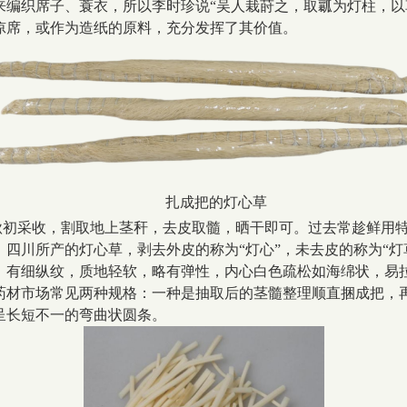
来编织席子、蓑衣，所以李时珍说“吴人栽莳之，取瓤为灯柱，以
凉席，或作为造纸的原料，充分发挥了其价值。
扎成把的灯心草
秋初采收，割取地上茎秆，去皮取髓，晒干即可。过去常趁鲜用
四川所产的灯心草，剥去外皮的称为“灯心”，未去皮的称为“灯
，有细纵纹，质地轻软，略有弹性，内心白色疏松如海绵状，易
药材市场常见两种规格：一种是抽取后的茎髓整理顺直捆成把，
呈长短不一的弯曲状圆条。