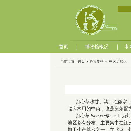
首页
博物馆概况
机
当前位置:
首页
»
科普专栏
»
中医药知识
灯心草味甘、淡，性微寒
临床常用的中药，也是凉茶配
灯心草
Juncus effusus
L.
为灯
地区都有分布，主要集中在江
加工生产基地之一。在北京，