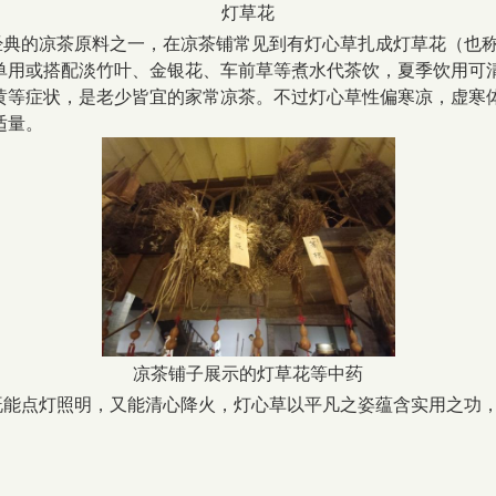
灯草花
经典的凉茶原料之一，在凉茶铺常见到有灯心草扎成灯草花（也
单用或搭配淡竹叶、金银花、车前草等煮水代茶饮，夏季饮用可
黄等症状，是老少皆宜的家常凉茶。不过灯心草性偏寒凉，虚寒
适量。
凉茶铺子展示的灯草花等中药
既能点灯照明，又能清心降火，灯心草以平凡之姿蕴含实用之功