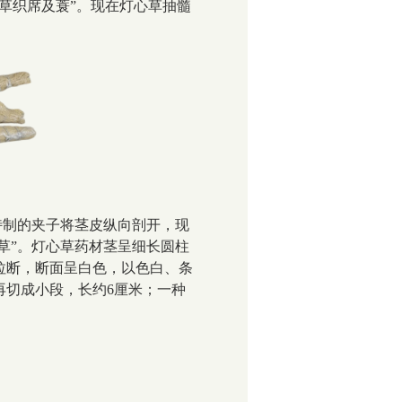
草织席及蓑”。现在灯心草抽髓
特制的夹子将茎皮纵向剖开，现
草”。灯心草药材茎呈细长圆柱
拉断，断面呈白色，以色白、条
再切成小段，长约
6
厘米；一种