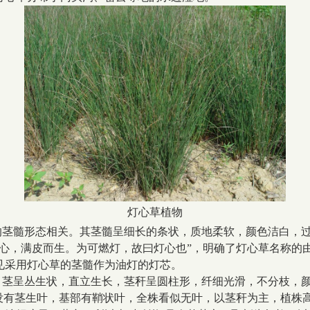
灯心草植物
的茎髓形态相关。其茎髓呈细长的条状，质地柔软，颜色洁白，
之心，满皮而生。为可燃灯，故曰灯心也”，明确了灯心草名称的
见采用灯心草的茎髓作为油灯的灯芯。
，茎呈丛生状，直立生长，茎秆呈圆柱形，纤细光滑，不分枝，
草没有茎生叶，基部有鞘状叶，全株看似无叶，以茎秆为主，植株