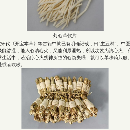
灯心草饮片
宋代《开宝本草》等古籍中就已有明确记载，曰“主五淋”。中
淡能渗湿，能入心清心火，又能利尿泄热，所以功效为清心火、
常生活中，若治疗心火扰神所致的心烦失眠，就可以单味药煎服
处或者吹喉。