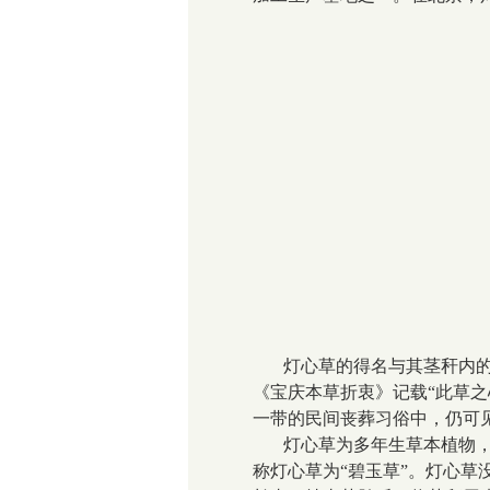
灯心草的得名与其茎秆内
《宝庆本草折衷》记载“此草
一带的民间丧葬习俗中，仍可
灯心草为多年生草本植物
称灯心草为“碧玉草”。灯心