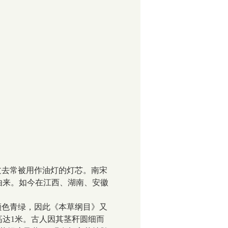
过去常被用作油灯的灯芯。南宋
由来。如今在江西、湖南、安徽
颜色青绿，因此《本草纲目》又
高达
1
米。古人因其茎秆圆细而