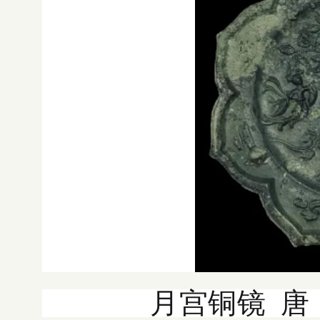
月宫铜镜 唐