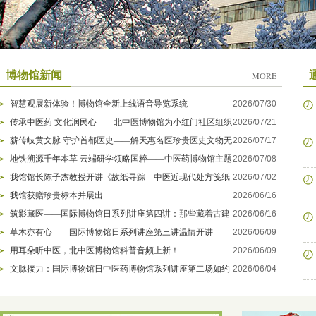
博物馆新闻
MORE
智慧观展新体验！博物馆全新上线语音导览系统
2026/07/30
传承中医药 文化润民心——北中医博物馆为小红门社区组织
2026/07/21
中医药科普活动
薪传岐黄文脉 守护首都医史——解天惠名医珍贵医史文物无
2026/07/17
偿入藏我馆
地铁溯源千年本草 云端研学领略国粹——中医药博物馆主题
2026/07/08
直播收获万余人在线观看
我馆馆长陈子杰教授开讲《故纸寻踪—中医近现代处方笺纸
2026/07/02
赏析(浙江篇)》，近40万人次观众在线观看
我馆获赠珍贵标本并展出
2026/06/16
筑影藏医——国际博物馆日系列讲座第四讲：那些藏着古建
2026/06/16
筑的医院
草木亦有心——国际博物馆日系列讲座第三讲温情开讲
2026/06/09
用耳朵听中医，北中医博物馆科普音频上新！
2026/06/09
文脉接力：国际博物馆日中医药博物馆系列讲座第二场如约
2026/06/04
而至